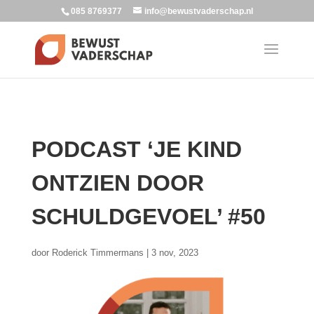
085 8769377
info@bewustvaderschap.nl
PODCAST ‘JE KIND
ONTZIEN DOOR
SCHULDGEVOEL’ #50
door
Roderick Timmermans
|
3 nov, 2023