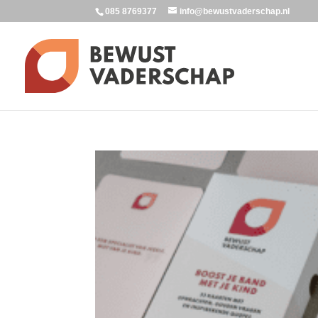
085 8769377
info@bewustvaderschap.nl