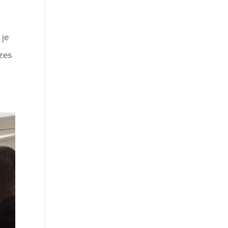
 je
uzes