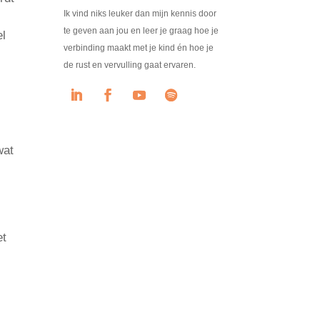
Ik vind niks leuker dan mijn kennis door
te geven aan jou en leer je graag hoe je
el
verbinding maakt met je kind én hoe je
de rust en vervulling gaat ervaren.
wat
et