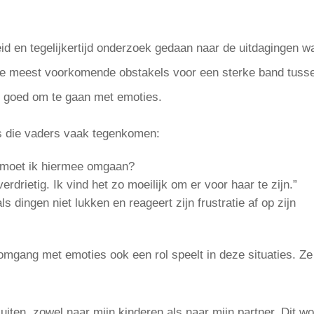
eid en tegelijkertijd onderzoek gedaan naar de uitdagingen w
de meest voorkomende obstakels voor een sterke band tuss
 goed om te gaan met emoties.
es die vaders vaak tegenkomen:
e moet ik hiermee omgaan?
erdrietig. Ik vind het zo moeilijk om er voor haar te zijn.”
s dingen niet lukken en reageert zijn frustratie af op zijn
gang met emoties ook een rol speelt in deze situaties. Ze
 uiten, zowel naar mijn kinderen als naar mijn partner. Dit wo