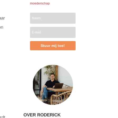
moederschap
aar
en
Stuur mij toe!
OVER RODERICK
rdt