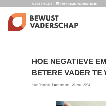
085 8769377
info@bewustvaderschap.nl
HOE NEGATIEVE EM
BETERE VADER TE
door
Roderick Timmermans
|
21 mei, 2023