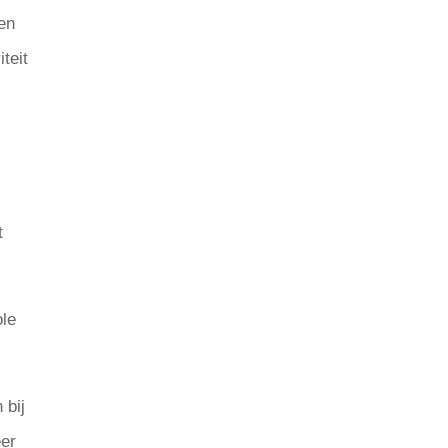
en
teit
t
ole
 bij
eer