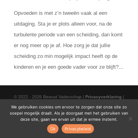
Opvoeden is met z’n tweeën vaak al een
uitdaging. Sta je er plots alleen voor, na de
turbulente periode van een scheiding, dan komt
er nog meer op je af. Hoe zorg je dat jullie
scheiding zo min mogelijk impact heeft op de
kinderen en je een goede vader voor ze blijft?...
© 2022 - 2026 Bewust Vaderschap |
Privacyverklaring
|
We gebruiken cookies om ervoor te zorgen dat onze site zo
Algemene voorwaarden
|
Cookiebeleid
|
Disclaimer
soepel mogelijk draait. Als je doorgaat met het gebruiken van
deze site, gaan we ervan uit dat je ermee instemt.
Ok
Privacybeleid