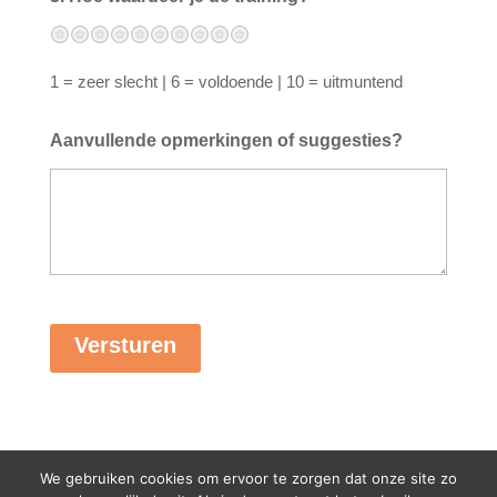
Zeer slecht
Slecht
Zwak
Ruim onvoldoende
Onvoldoende
Voldoende
Ruim voldoende
Goed
Zeer goed
Uitmuntend
1 = zeer slecht | 6 = voldoende | 10 = uitmuntend
Aanvullende opmerkingen of suggesties?
We gebruiken cookies om ervoor te zorgen dat onze site zo